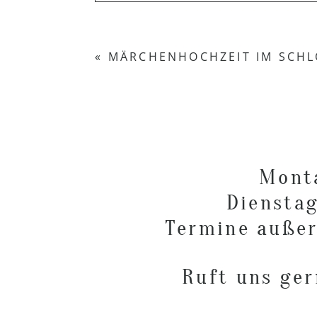
Your email is
never published or s
«
MÄRCHENHOCHZEIT IM SCHL
POST COMMENT
Monta
Dienstag
Termine außer
Ruft uns ge