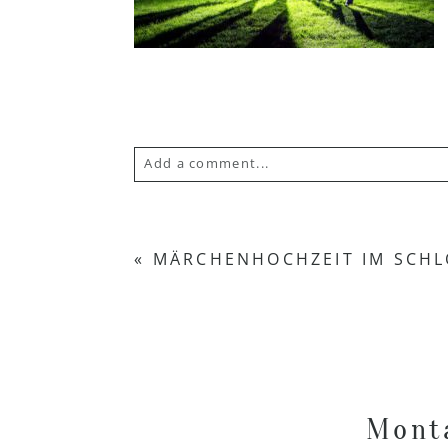
Add a comment...
Your email is
never published or s
«
MÄRCHENHOCHZEIT IM SCHL
POST COMMENT
Monta