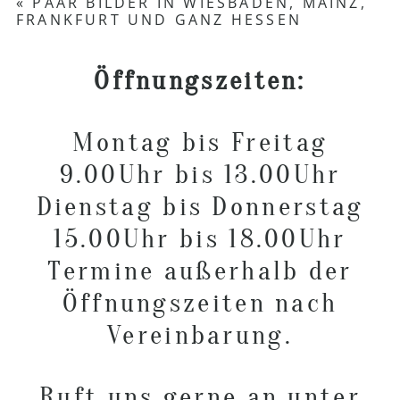
«
PAAR BILDER IN WIESBADEN, MAINZ,
FRANKFURT UND GANZ HESSEN
Required fields are marked *
Öffnungszeiten:
Montag bis Freitag
9.00Uhr bis 13.00Uhr
Dienstag bis Donnerstag
POST COMMENT
15.00Uhr bis 18.00Uhr
Termine außerhalb der
Öffnungszeiten nach
Vereinbarung.
Ruft uns gerne an unter