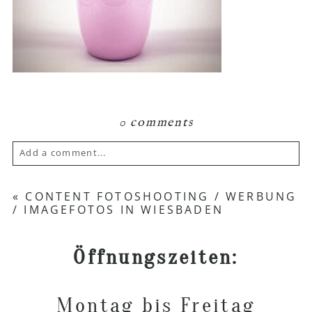
0 comments
Add a comment...
Your email is
never published or shared.
«
CONTENT FOTOSHOOTING / WERBUNG
/ IMAGEFOTOS IN WIESBADEN
Required fields are marked *
Öffnungszeiten:
Montag bis Freitag