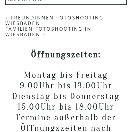
Your email is
never published or shared.
«
FREUNDINNEN FOTOSHOOTING
WIESBADEN
Required fields are marked *
FAMILIEN FOTOSHOOTING IN
WIESBADEN
»
Öffnungszeiten:
Montag bis Freitag
9.00Uhr bis 13.00Uhr
POST COMMENT
Dienstag bis Donnerstag
15.00Uhr bis 18.00Uhr
Termine außerhalb der
Öffnungszeiten nach