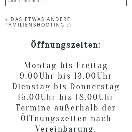
Add a comment...
Your email is
never published or shared.
«
DAS ETWAS ANDERE
FAMILIENSHOOTING ;)
Required fields are marked *
Öffnungszeiten:
Montag bis Freitag
9.00Uhr bis 13.00Uhr
Dienstag bis Donnerstag
POST COMMENT
15.00Uhr bis 18.00Uhr
Termine außerhalb der
Öffnungszeiten nach
Vereinbarung.