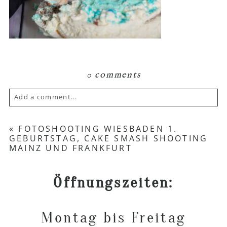
0 comments
Add a comment...
Your email is
never published or shared.
«
FOTOSHOOTING WIESBADEN 1.
GEBURTSTAG, CAKE SMASH SHOOTING
Required fields are marked *
MAINZ UND FRANKFURT
Öffnungszeiten:
Montag bis Freitag