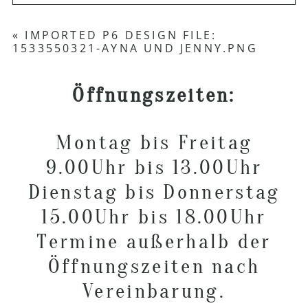
Your email is
never published or shared.
«
IMPORTED P6 DESIGN FILE:
1533550321-AYNA UND JENNY.PNG
Required fields are marked *
Öffnungszeiten:
Montag bis Freitag
9.00Uhr bis 13.00Uhr
Dienstag bis Donnerstag
POST COMMENT
15.00Uhr bis 18.00Uhr
Termine außerhalb der
Öffnungszeiten nach
Vereinbarung.